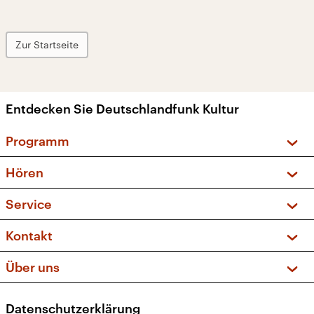
Zur Startseite
Entdecken Sie Deutschlandfunk Kultur
Programm
Vorschau und Rückschau
Hören
Sendungen und Podcasts
Livestream
Service
Musikliste
Frequenzen (UKW + DAB+)
FAQ
Kontakt
Kakadu – Das Kinderprogramm
Apps
Archiv
Hörerservice
Über uns
Newsletter
Social Media
Deutschlandradio
RSS
Datenschutzerklärung