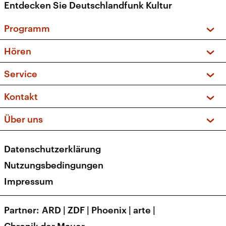
Entdecken Sie Deutschlandfunk Kultur
Programm
Vorschau und Rückschau
Hören
Sendungen und Podcasts
Livestream
Service
Musikliste
Frequenzen (UKW + DAB+)
FAQ
Kontakt
Kakadu – Das Kinderprogramm
Apps
Archiv
Hörerservice
Über uns
Newsletter
Social Media
Deutschlandradio
RSS
Datenschutzerklärung
Presse
Veranstaltungen
Nutzungsbedingungen
Karriere
Impressum
Transparenz
Korrekturen und Richtigstellungen
Partner
ARD
|
ZDF
|
Phoenix
|
arte
|
Barrierefreiheit