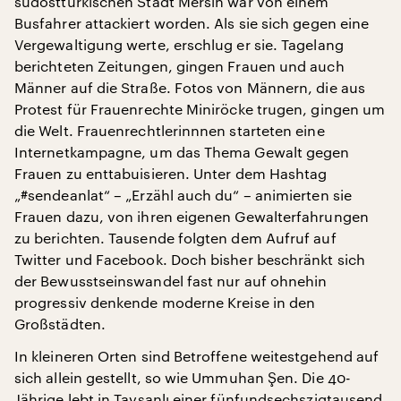
südosttürkischen Stadt Mersin war von einem
Busfahrer attackiert worden. Als sie sich gegen eine
Vergewaltigung werte, erschlug er sie. Tagelang
berichteten Zeitungen, gingen Frauen und auch
Männer auf die Straße. Fotos von Männern, die aus
Protest für Frauenrechte Miniröcke trugen, gingen um
die Welt. Frauenrechtlerinnnen starteten eine
Internetkampagne, um das Thema Gewalt gegen
Frauen zu enttabuisieren. Unter dem Hashtag
„#sendeanlat“ – „Erzähl auch du“ – animierten sie
Frauen dazu, von ihren eigenen Gewalterfahrungen
zu berichten. Tausende folgten dem Aufruf auf
Twitter und Facebook. Doch bisher beschränkt sich
der Bewusstseinswandel fast nur auf ohnehin
progressiv denkende moderne Kreise in den
Großstädten.
In kleineren Orten sind Betroffene weitestgehend auf
sich allein gestellt, so wie Ummuhan Şen. Die 40-
Jährige lebt in Tavşanlı einer fünfundsechszigtausend