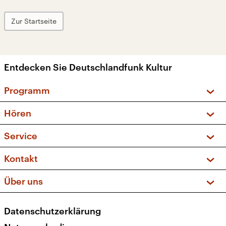
Zur Startseite
Entdecken Sie Deutschlandfunk Kultur
Programm
Vorschau und Rückschau
Hören
Sendungen und Podcasts
Livestream
Service
Musikliste
Frequenzen (UKW + DAB+)
FAQ
Kontakt
Kakadu – Das Kinderprogramm
Apps
Archiv
Hörerservice
Über uns
Newsletter
Social Media
Deutschlandradio
RSS
Datenschutzerklärung
Presse
Veranstaltungen