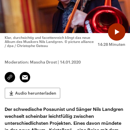
Klar, durchsichtig und facettenreich klingt das neue
Album des Musikers Nils Landgren.
© picture alliance
14:28 Minuten
/ dpa / Christophe Gateau
Moderation: Mascha Drost
|
14.01.2020
Email
Link
kopieren/teilen
Audio herunterladen
Der schwedische Posaunist und Sänger Nils Landgren
wechselt scheinbar leichtfüßig zwischen
unterschiedlichsten Projekten. Eines davon mündete
in das neue Album „Kristallen“ – eine Reise mit dem