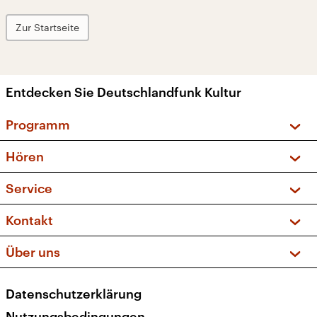
Zur Startseite
Entdecken Sie Deutschlandfunk Kultur
Programm
Vorschau und Rückschau
Hören
Sendungen und Podcasts
Livestream
Service
Musikliste
Frequenzen (UKW + DAB+)
FAQ
Kontakt
Kakadu – Das Kinderprogramm
Apps
Archiv
Hörerservice
Über uns
Newsletter
Social Media
Deutschlandradio
RSS
Datenschutzerklärung
Presse
Veranstaltungen
Nutzungsbedingungen