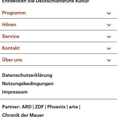
Entdecken Sie Deutschlandfunk Kultur
Programm
Vorschau und Rückschau
Hören
Sendungen und Podcasts
Livestream
Service
Musikliste
Frequenzen (UKW + DAB+)
FAQ
Kontakt
Kakadu – Das Kinderprogramm
Apps
Archiv
Hörerservice
Über uns
Newsletter
Social Media
Deutschlandradio
RSS
Datenschutzerklärung
Presse
Veranstaltungen
Nutzungsbedingungen
Karriere
Impressum
Transparenz
Korrekturen und Richtigstellungen
Partner
ARD
|
ZDF
|
Phoenix
|
arte
|
Barrierefreiheit
Chronik der Mauer