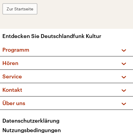
Zur Startseite
Entdecken Sie Deutschlandfunk Kultur
Programm
Vorschau und Rückschau
Hören
Sendungen und Podcasts
Livestream
Service
Musikliste
Frequenzen (UKW + DAB+)
FAQ
Kontakt
Kakadu – Das Kinderprogramm
Apps
Archiv
Hörerservice
Über uns
Newsletter
Social Media
Deutschlandradio
RSS
Datenschutzerklärung
Presse
Veranstaltungen
Nutzungsbedingungen