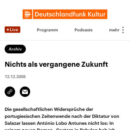
Live
Programm
Podcasts
Archiv
Nichts als vergangene Zukunft
12.12.2008
Email
Link
kopieren/teilen
Die gesellschaftlichen Widersprüche der
portugiesischen Zeitenwende nach der Diktatur von
Salazar lassen António Lobo Antunes nicht los: In
seinem neuen Roman „Gestern in Babylon hab ich