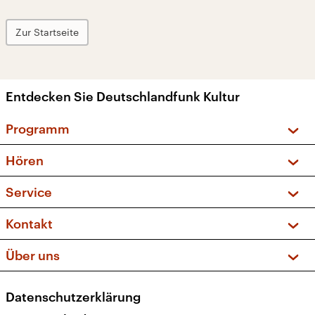
Zur Startseite
Entdecken Sie Deutschlandfunk Kultur
Programm
Vorschau und Rückschau
Hören
Sendungen und Podcasts
Livestream
Service
Musikliste
Frequenzen (UKW + DAB+)
FAQ
Kontakt
Kakadu – Das Kinderprogramm
Apps
Archiv
Hörerservice
Über uns
Newsletter
Social Media
Deutschlandradio
RSS
Datenschutzerklärung
Presse
Veranstaltungen