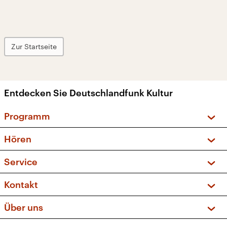
Zur Startseite
Entdecken Sie Deutschlandfunk Kultur
Programm
Vorschau und Rückschau
Hören
Sendungen und Podcasts
Livestream
Service
Musikliste
Frequenzen (UKW + DAB+)
FAQ
Kontakt
Kakadu – Das Kinderprogramm
Apps
Archiv
Hörerservice
Über uns
Newsletter
Social Media
Deutschlandradio