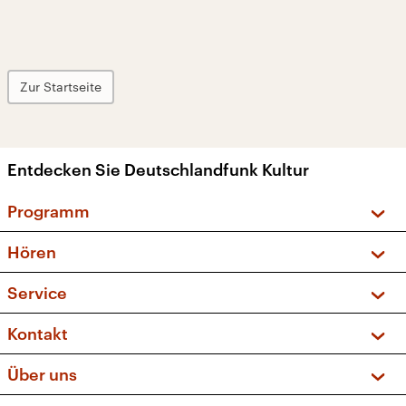
Zur Startseite
Entdecken Sie Deutschlandfunk Kultur
Programm
Vorschau und Rückschau
Hören
Sendungen und Podcasts
Livestream
Service
Musikliste
Frequenzen (UKW + DAB+)
FAQ
Kontakt
Kakadu – Das Kinderprogramm
Apps
Archiv
Hörerservice
Über uns
Newsletter
Social Media