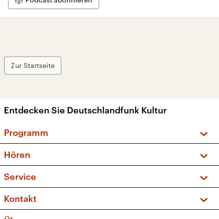
Zur Startseite
Entdecken Sie Deutschlandfunk Kultur
Programm
Vorschau und Rückschau
Hören
Sendungen und Podcasts
Livestream
Service
Musikliste
Frequenzen (UKW + DAB+)
FAQ
Kontakt
Kakadu – Das Kinderprogramm
Apps
Archiv
Hörerservice