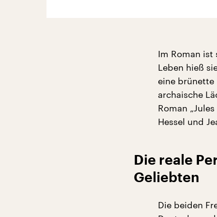
Im Roman ist 
Leben hieß si
eine brünette
archaische Läc
Roman „Jules 
Hessel und Je
Die reale P
Geliebten
Die beiden Fr