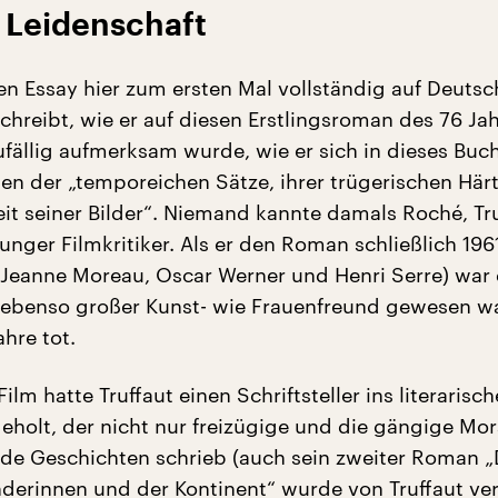
 Leidenschaft
sen Essay hier zum ersten Mal vollständig auf Deutsc
chreibt, wie er auf diesen Erstlingsroman des 76 Jah
ufällig aufmerksam wurde, wie er sich in dieses Buc
gen der „temporeichen Sätze, ihrer trügerischen Här
it seiner Bilder“. Niemand kannte damals Roché, Tr
unger Filmkritiker. Als er den Roman schließlich 196
t Jeanne Moreau, Oscar Werner und Henri Serre) war
n ebenso großer Kunst- wie Frauenfreund gewesen wa
ahre tot.
ilm hatte Truffaut einen Schriftsteller ins literarisch
eholt, der nicht nur freizügige und die gängige Mor
de Geschichten schrieb (auch sein zweiter Roman „
derinnen und der Kontinent“ wurde von Truffaut verf