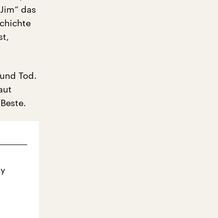
 Jim“ das
schichte
st,
 und Tod.
aut
 Beste.
ky