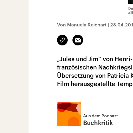
De
al
Von Manuela Reichart
|
28.04.20
Link
Email
kopieren/teilen
„Jules und Jim“ von Henri
französischen Nachkriegslit
Übersetzung von Patricia K
Film herausgestellte Tempo
Aus dem Podcast
Buchkritik