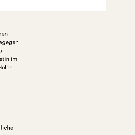
hen
dagegen
s
stin im
Helen
dliche