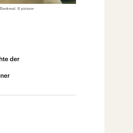
s Denkmal.
© picture-
hte der
iner