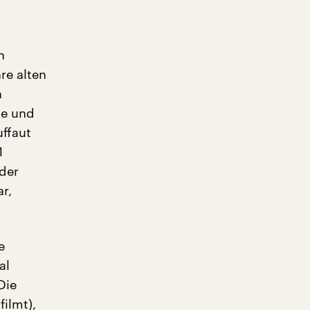
h
re alten
h
te und
uffaut
1
 der
r,
e
al
Die
ilmt),