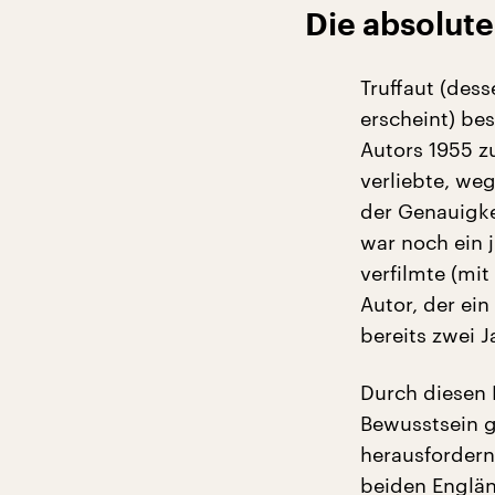
Die absolute
Truffaut (des
erscheint) bes
Autors 1955 z
verliebte, we
der Genauigke
war noch ein j
verfilmte (mi
Autor, der ei
bereits zwei J
Durch diesen F
Bewusstsein g
herausfordern
beiden Englän