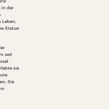
ris
 in der
n
m Leben,
che Statue
der
m seit
ssel
rlebte sie
eute
en. Sie
inn