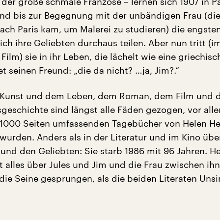
der große schmale Franzose – lernen sich 1907 in Pa
nd bis zur Begegnung mit der unbändigen Frau (die
nach Paris kam, um Malerei zu studieren) die engste
ich ihre Geliebten durchaus teilen. Aber nun tritt (i
ilm) sie in ihr Leben, die lächelt wie eine griechis
et seinen Freund: „die da nicht? …ja, Jim?.“
 Kunst und dem Leben, dem Roman, dem Film und 
geschichte sind längst alle Fäden gezogen, vor alle
 1000 Seiten umfassenden Tagebücher von Helen He
 wurden. Anders als in der Literatur und im Kino übe
nd den Geliebten: Sie starb 1986 mit 96 Jahren. H
t alles über Jules und Jim und die Frau zwischen ihn
n die Seine gesprungen, als die beiden Literaten Uns