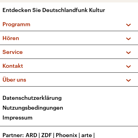
Entdecken Sie Deutschlandfunk Kultur
Programm
Vorschau und Rückschau
Hören
Sendungen und Podcasts
Livestream
Service
Musikliste
Frequenzen (UKW + DAB+)
FAQ
Kontakt
Kakadu – Das Kinderprogramm
Apps
Archiv
Hörerservice
Über uns
Newsletter
Social Media
Deutschlandradio
RSS
Datenschutzerklärung
Presse
Veranstaltungen
Nutzungsbedingungen
Karriere
Impressum
Transparenz
Korrekturen und Richtigstellungen
Partner
ARD
|
ZDF
|
Phoenix
|
arte
|