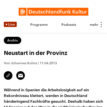
Live
Programm
Podcasts
Archiv
Neustart in der Provinz
Von Johannes Kulms
|
11.04.2013
Email
Link
kopieren/teilen
Während in Spanien die Arbeitslosigkeit auf ein
Rekordniveau klettert, werden in Deutschland
händeringend Fachkräfte gesucht. Deshalb haben sich
14 Spanier auf den Weg in die südthüringische Provinz