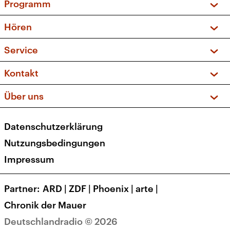
Programm
Vorschau und Rückschau
Hören
Sendungen und Podcasts
Livestream
Service
Musikliste
Frequenzen (UKW + DAB+)
FAQ
Kontakt
Kakadu – Das Kinderprogramm
Apps
Archiv
Hörerservice
Über uns
Newsletter
Social Media
Deutschlandradio
RSS
Datenschutzerklärung
Presse
Veranstaltungen
Nutzungsbedingungen
Karriere
Impressum
Transparenz
Korrekturen und Richtigstellungen
Partner
ARD
|
ZDF
|
Phoenix
|
arte
|
Barrierefreiheit
Chronik der Mauer
Deutschlandradio © 2026