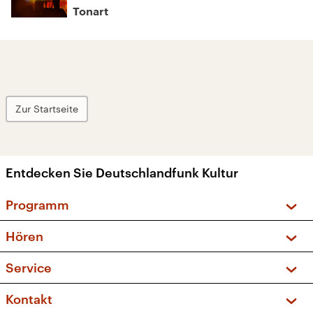
Tonart
Zur Startseite
Entdecken Sie Deutschlandfunk Kultur
Programm
Vorschau und Rückschau
Hören
Sendungen und Podcasts
Livestream
Service
Musikliste
Frequenzen (UKW + DAB+)
FAQ
Kontakt
Kakadu – Das Kinderprogramm