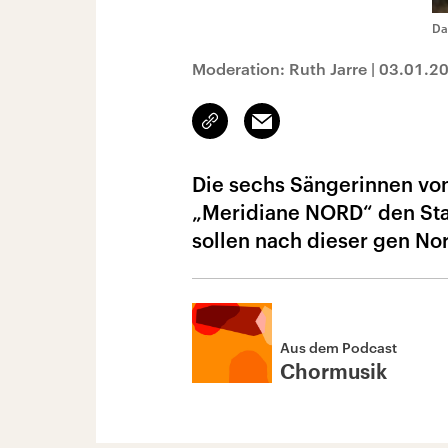
Da
Moderation: Ruth Jarre
|
03.01.2
Link
Email
kopieren/teilen
Die sechs Sängerinnen von
„Meridiane NORD“ den Star
sollen nach dieser gen No
Aus dem Podcast
Chormusik