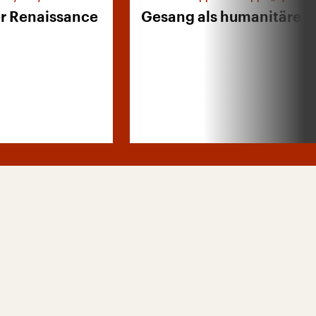
er Renaissance
Gesang als humanitäre Hi