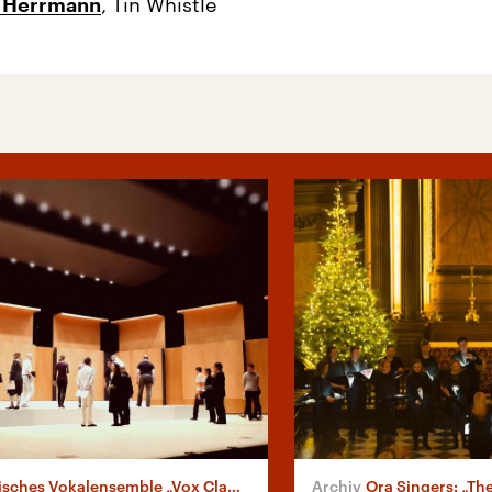
, Tin Whistle
 Herrmann
sches Vokalensemble „Vox Clamantis“
Ora Singers: „The M