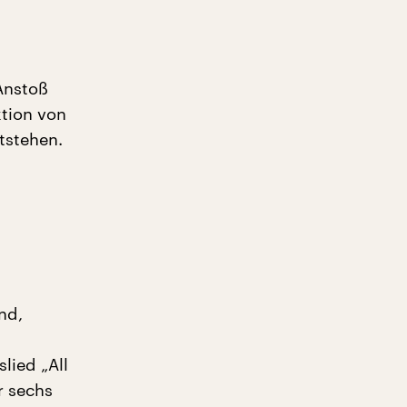
Anstoß
ktion von
tstehen.
nd,
lied „All
r sechs