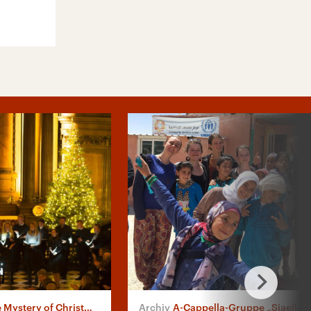
ystery of Christmas“
A-Cappella-Gruppe „Sjaella“ unterwegs in