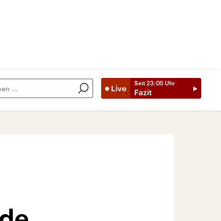
Seit
23:05
Uhr
Live
Fazit
ade