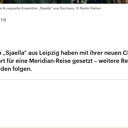
s A-cappella-Ensemble „Sjaella“ aus Sachsen.
© Nadin Sieber
019
 „Sjaella“ aus Leipzig haben mit ihrer neuen 
t für eine Meridian-Reise gesetzt – weitere R
rden folgen.