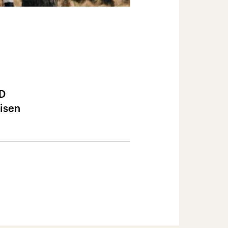
CD
eisen