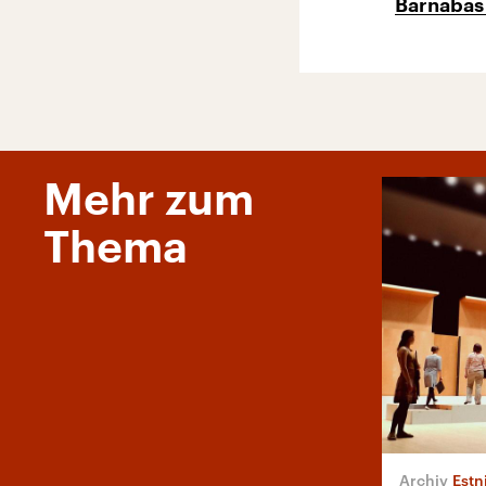
Barnabas
Mehr zum
Thema
Estni