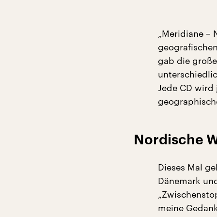
„Meridiane – 
geografischen
gab die große
unterschiedli
Jede CD wird 
geographisch
Nordische 
Dieses Mal geh
Dänemark und
„Zwischenstop
meine Gedanke