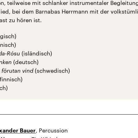
, teilweise mit schlanker instrumentaler Begleitung
slied, bei dem Barnabas Herrmann mit der volkstümli
ast zu hören ist.
gisch)
nisch)
da-Rósu
(isländisch)
anken
(deutsch)
 förutan vind
(schwedisch)
finnisch)
sch)
, Percussion
exander Bauer