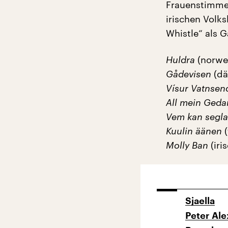
Frauenstimmen
irischen Volk
Whistle“ als G
Huldra
(norwe
Gådevisen
(dä
Vísur Vatnsen
All mein Ged
Vem kan segla
Kuulin äänen
(
Molly Ban
(iri
Sjaella
Peter Al