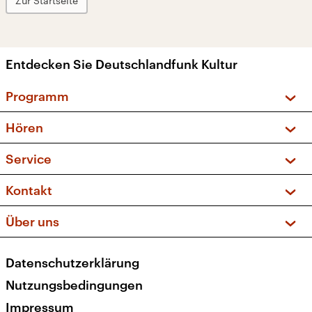
Zur Startseite
Entdecken Sie Deutschlandfunk Kultur
Programm
Vorschau und Rückschau
Hören
Sendungen und Podcasts
Livestream
Service
Musikliste
Frequenzen (UKW + DAB+)
FAQ
Kontakt
Kakadu – Das Kinderprogramm
Apps
Archiv
Hörerservice
Über uns
Newsletter
Social Media
Deutschlandradio
RSS
Datenschutzerklärung
Presse
Veranstaltungen
Nutzungsbedingungen
Karriere
Impressum