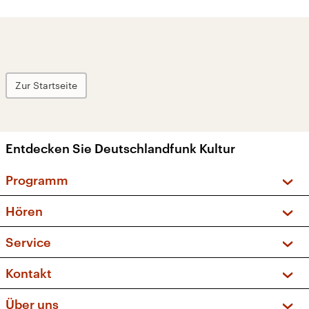
Zur Startseite
Entdecken Sie Deutschlandfunk Kultur
Programm
Vorschau und Rückschau
Hören
Sendungen und Podcasts
Livestream
Service
Musikliste
Frequenzen (UKW + DAB+)
FAQ
Kontakt
Kakadu – Das Kinderprogramm
Apps
Archiv
Hörerservice
Über uns