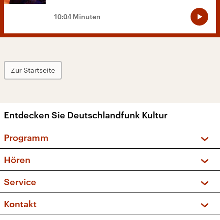
10:04 Minuten
Zur Startseite
Entdecken Sie Deutschlandfunk Kultur
Programm
Vorschau und Rückschau
Hören
Sendungen und Podcasts
Livestream
Service
Musikliste
Frequenzen (UKW + DAB+)
FAQ
Kontakt
Kakadu – Das Kinderprogramm
Apps
Archiv