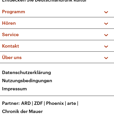
Programm
Vorschau und Rückschau
Hören
Sendungen und Podcasts
Livestream
Service
Musikliste
Frequenzen (UKW + DAB+)
FAQ
Kontakt
Kakadu – Das Kinderprogramm
Apps
Archiv
Hörerservice
Über uns
Newsletter
Social Media
Deutschlandradio
RSS
Datenschutzerklärung
Presse
Veranstaltungen
Nutzungsbedingungen
Karriere
Impressum
Transparenz
Korrekturen und Richtigstellungen
Partner
ARD
|
ZDF
|
Phoenix
|
arte
|
Barrierefreiheit
Chronik der Mauer