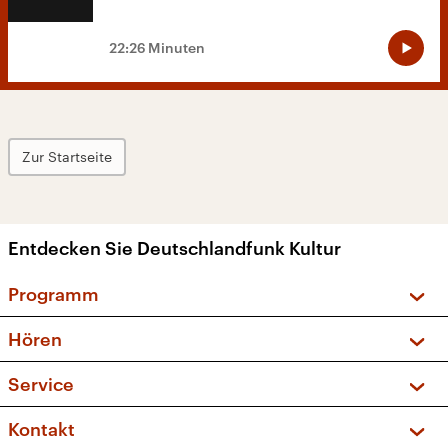
22:26 Minuten
Zur Startseite
Entdecken Sie Deutschlandfunk Kultur
Programm
Vorschau und Rückschau
Hören
Sendungen und Podcasts
Livestream
Service
Musikliste
Frequenzen (UKW + DAB+)
FAQ
Kontakt
Kakadu – Das Kinderprogramm