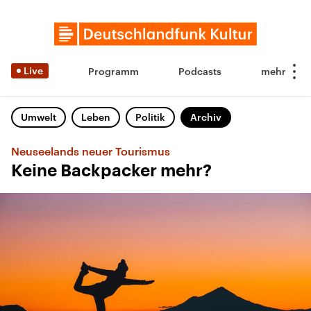
Live
Programm
Podcasts
Umwelt
Leben
Politik
Archiv
Neuseelands neuer Tourismus
Keine Backpacker mehr?