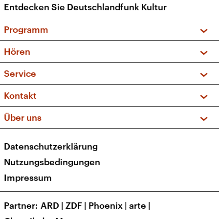
Entdecken Sie Deutschlandfunk Kultur
Programm
Vorschau und Rückschau
Hören
Sendungen und Podcasts
Livestream
Service
Musikliste
Frequenzen (UKW + DAB+)
FAQ
Kontakt
Kakadu – Das Kinderprogramm
Apps
Archiv
Hörerservice
Über uns
Newsletter
Social Media
Deutschlandradio
RSS
Datenschutzerklärung
Presse
Veranstaltungen
Nutzungsbedingungen
Karriere
Impressum
Transparenz
Korrekturen und Richtigstellungen
Partner
ARD
|
ZDF
|
Phoenix
|
arte
|
Barrierefreiheit