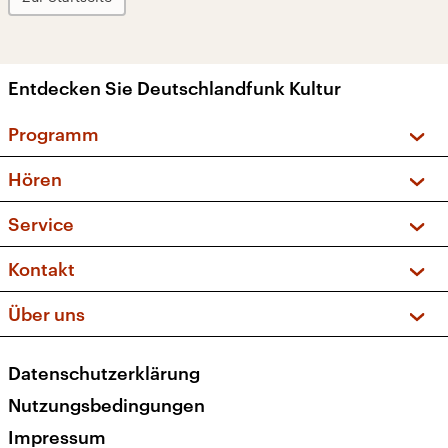
Entdecken Sie Deutschlandfunk Kultur
Programm
Vorschau und Rückschau
Hören
Sendungen und Podcasts
Livestream
Service
Musikliste
Frequenzen (UKW + DAB+)
FAQ
Kontakt
Kakadu – Das Kinderprogramm
Apps
Archiv
Hörerservice
Über uns
Newsletter
Social Media
Deutschlandradio
RSS
Datenschutzerklärung
Presse
Veranstaltungen
Nutzungsbedingungen
Karriere
Impressum
Transparenz