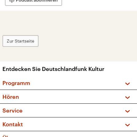
Zur Startseite
Entdecken Sie Deutschlandfunk Kultur
Programm
Vorschau und Rückschau
Hören
Sendungen und Podcasts
Livestream
Service
Musikliste
Frequenzen (UKW + DAB+)
FAQ
Kontakt
Kakadu – Das Kinderprogramm
Apps
Archiv
Hörerservice