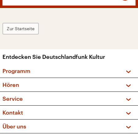
Zur Startseite
Entdecken Sie Deutschlandfunk Kultur
Programm
Vorschau und Rückschau
Hören
Sendungen und Podcasts
Livestream
Service
Musikliste
Frequenzen (UKW + DAB+)
FAQ
Kontakt
Kakadu – Das Kinderprogramm
Apps
Archiv
Hörerservice
Über uns
Newsletter
Social Media
Deutschlandradio