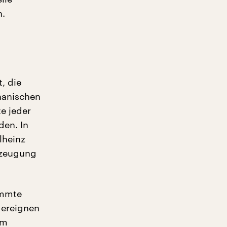
n.
, die
hanischen
e jeder
den. In
lheinz
rzeugung
immte
 ereignen
em