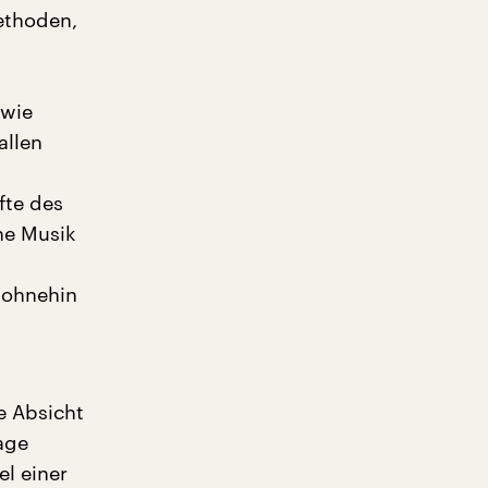
ethoden,
 wie
allen
fte des
he Musik
 ohnehin
ie Absicht
sage
el einer