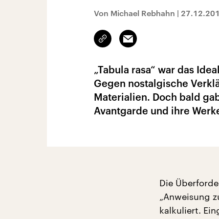
Von Michael Rebhahn
|
27.12.20
Link
Email
kopieren/teilen
„Tabula rasa“ war das Ide
Gegen nostalgische Verkl
Materialien. Doch bald ga
Avantgarde und ihre Werk
Die Überforde
„Anweisung zu
kalkuliert. Ei