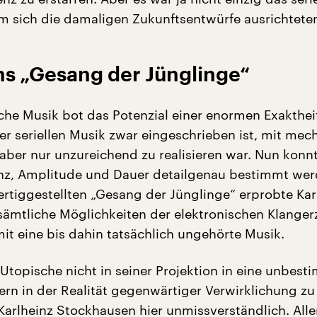
em sich die damaligen Zukunftsentwürfe ausrichtete
s „Gesang der Jünglinge“
sche Musik bot das Potenzial einer enormen Exaktheit
er seriellen Musik zwar eingeschrieben ist, mit mec
aber nur unzureichend zu realisieren war. Nun konnt
nz, Amplitude und Dauer detailgenau bestimmt wer
ertiggestellten „Gesang der Jünglinge“ erprobte Kar
ämtliche Möglichkeiten der elektronischen Klange
it eine bis dahin tatsächlich ungehörte Musik.
 Utopische nicht in seiner Projektion in eine unbest
ern in der Realität gegenwärtiger Verwirklichung zu
 Karlheinz Stockhausen hier unmissverständlich. All