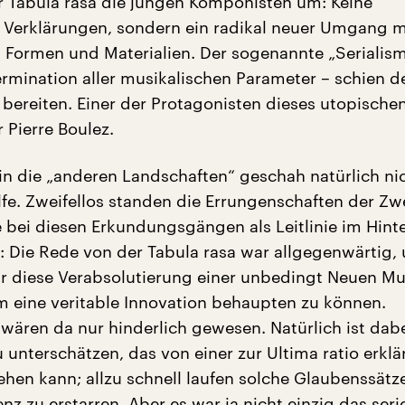
er Tabula rasa die jungen Komponisten um: Keine
 Verklärungen, sondern ein radikal neuer Umgang m
 Formen und Materialien. Der sogenannte „Serialism
ermination aller musikalischen Parameter – schien d
bereiten. Einer der Protagonisten dieses utopische
 Pierre Boulez.
in die „anderen Landschaften“ geschah natürlich ni
lfe. Zweifellos standen die Errungenschaften der Zw
 bei diesen Erkundungsgängen als Leitlinie im Hint
 Die Rede von der Tabula rasa war allgegenwärtig,
r diese Verabsolutierung einer unbedingt Neuen Mu
 eine veritable Innovation behaupten zu können.
ären da nur hinderlich gewesen. Natürlich ist dab
u unterschätzen, das von einer zur Ultima ratio erklä
ehen kann; allzu schnell laufen solche Glaubenssätz
enz zu erstarren. Aber es war ja nicht einzig das serie