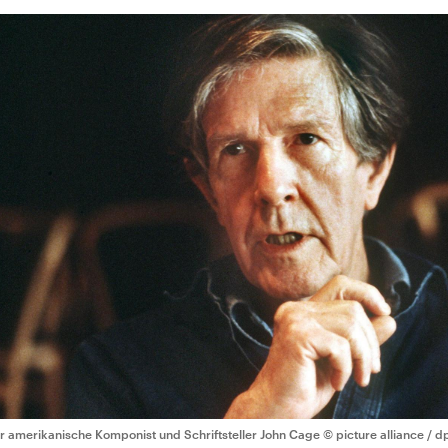
r amerikanische Komponist und Schriftsteller John Cage
© picture alliance / d