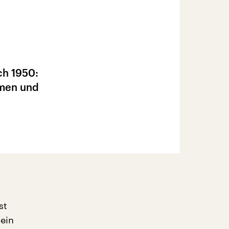
ch 1950:
rmen und
st
kein