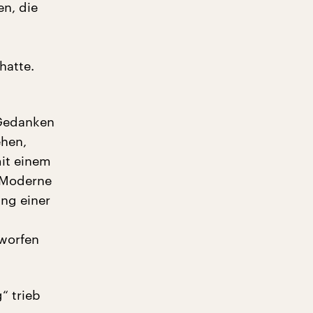
en, die
hatte.
 Gedanken
ehen,
mit einem
e Moderne
ung einer
tworfen
“ trieb