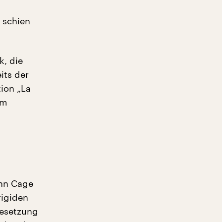
 schien
k, die
eits der
ion „La
em
ohn Cage
rigiden
Besetzung