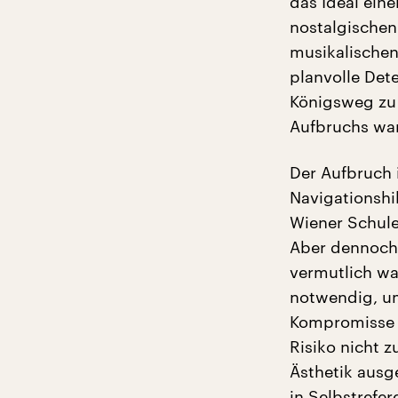
das Ideal ein
nostalgischen
musikalischen
planvolle Det
Königsweg zu 
Aufbruchs war
Der Aufbruch 
Navigationshi
Wiener Schule
Aber dennoch:
vermutlich wa
notwendig, um
Kompromisse w
Risiko nicht z
Ästhetik ausg
in Selbstrefer