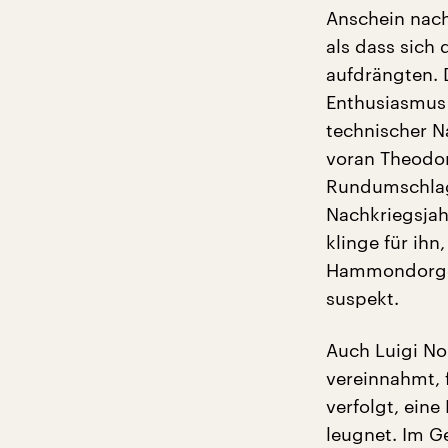
Anschein nach
als dass sich
aufdrängten. 
Enthusiasmus
technischer Na
voran Theodor
Rundumschlag 
Nachkriegsjah
klinge für ihn
Hammondorgel
suspekt.
Auch Luigi Non
vereinnahmt, f
verfolgt, eine
leugnet. Im Ge