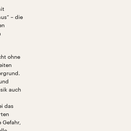
it
us“ – die
en
n
cht ohne
eiten
ergrund.
 und
sik auch
ei das
rten
e Gefahr,
lle