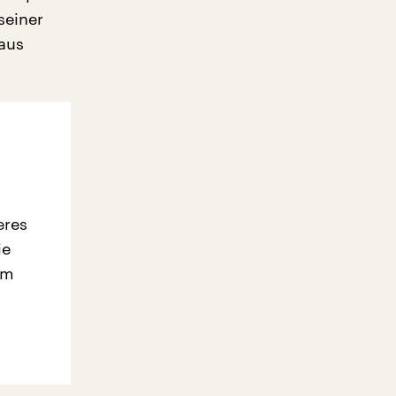
seiner
aus
eres
ie
em