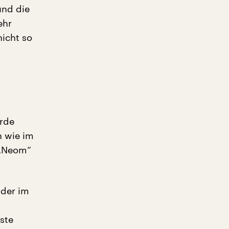
und die
ehr
nicht so
erde
n wie im
 „Neom“
 der im
ste