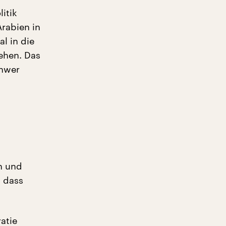
itik
rabien in
l in die
tehen. Das
chwer
en und
, dass
atie