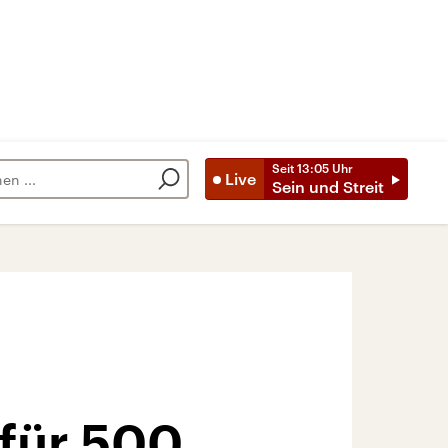
Seit
13:05
Uhr
Live
Sein und Streit
 für 500