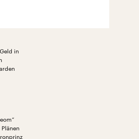
 Geld in
n
iarden
„Neom“
n Plänen
ronprinz