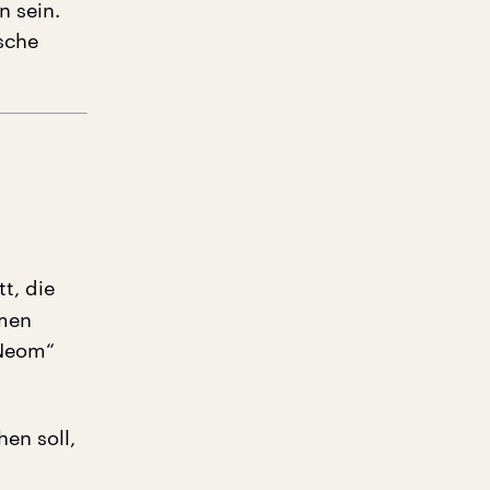
 sein.
ische
t, die
mmen
„Neom“
hen soll,