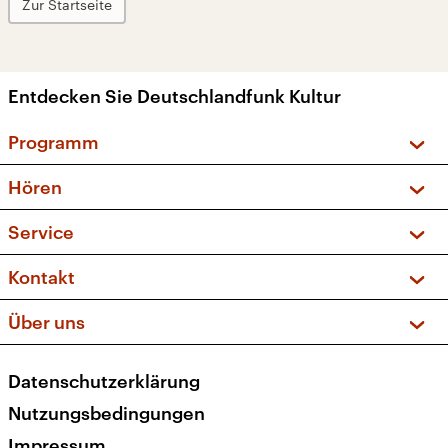
Zur Startseite
Entdecken Sie Deutschlandfunk Kultur
Programm
Vorschau und Rückschau
Hören
Sendungen und Podcasts
Livestream
Service
Musikliste
Frequenzen (UKW + DAB+)
FAQ
Kontakt
Kakadu – Das Kinderprogramm
Apps
Archiv
Hörerservice
Über uns
Newsletter
Social Media
Deutschlandradio
RSS
Datenschutzerklärung
Presse
Veranstaltungen
Nutzungsbedingungen
Karriere
Impressum