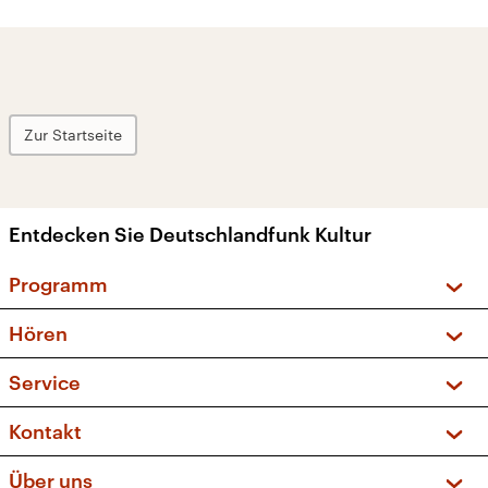
Zur Startseite
Entdecken Sie Deutschlandfunk Kultur
Programm
Vorschau und Rückschau
Hören
Sendungen und Podcasts
Livestream
Service
Musikliste
Frequenzen (UKW + DAB+)
FAQ
Kontakt
Kakadu – Das Kinderprogramm
Apps
Archiv
Hörerservice
Über uns