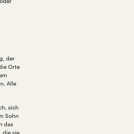
 oder
g, der
die Orte
sem
n. Alle
ch, sich
nem Sohn
n das
 die sie