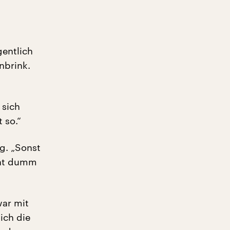
gentlich
nbrink.
 sich
 so.“
g. „Sonst
cht dumm
war mit
ich die