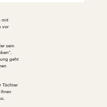
h mit
s vor
der sein
aben“,
eiung geht
hen
r Töchter
 ihren
so.