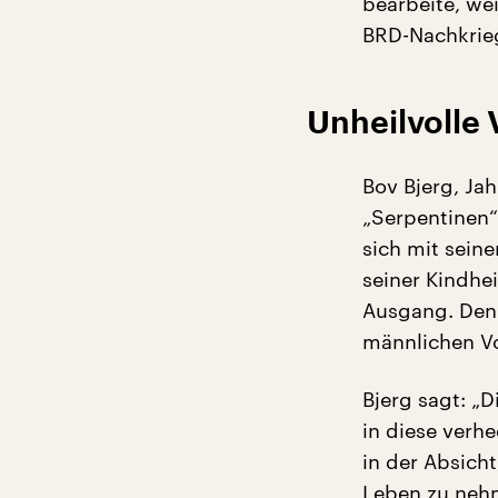
bearbeite, we
BRD-Nachkrieg
Unheilvolle 
Bov Bjerg, Jah
„Serpentinen“
sich mit sein
seiner Kindhe
Ausgang. Denn 
männlichen Vo
Bjerg sagt: „D
in diese verhe
in der Absich
Leben zu nehm