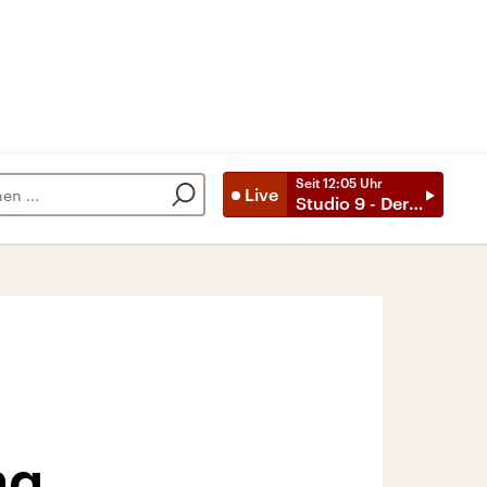
Seit
12:05
Uhr
Live
Studio 9 - Der Tag mit ..
ng