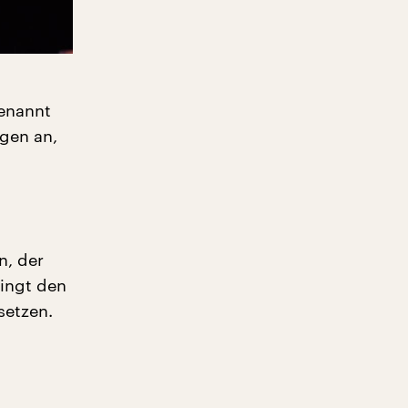
genannt
egen an,
,
n, der
ringt den
setzen.