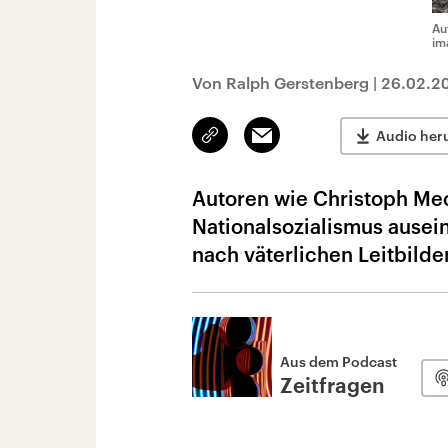
Au
im
Von Ralph Gerstenberg
|
26.02.2
Link
Email
Audio her
kopieren/teilen
Autoren wie Christoph Mec
Nationalsozialismus ausei
nach väterlichen Leitbild
Aus dem Podcast
Zeitfragen