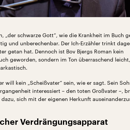
n, „der schwarze Gott“, wie die Krankheit im Buch 
htig und unberechenbar. Der Ich-Erzähler trinkt dag
ater getan hat. Dennoch ist Bov Bjergs Roman kein
uch geworden, sondern im Ton überraschend leicht
sarkastisch.
er will kein „Scheißvater“ sein, wie er sagt. Sein Soh
ergangenheit interessiert – den toten Großvater –, b
 dazu, sich mit der eigenen Herkunft auseinanderzu
cher Verdrängungsapparat