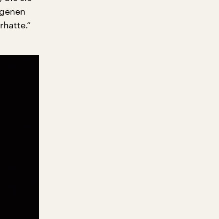
igenen
rhatte.“