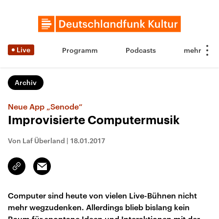
Live
Programm
Podcasts
Archiv
Neue App „Senode“
Improvisierte Computermusik
Von Laf Überland
|
18.01.2017
Email
Link
kopieren/teilen
Computer sind heute von vielen Live-Bühnen nicht
mehr wegzudenken. Allerdings blieb bislang kein
Raum für spontane Ideen und Interaktionen mit der