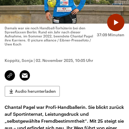
Damals war sie noch Handball-Torhüterin bei den
Spreefüxxen Berlin: Rund ein Jahr nach dieser
37:09 Minuten
Aufnahme, im Sommer 2022, beendete Chantal Pagel
ihre Karriere.
© picture alliance / Eibner-Pressefoto /
Uwe Koch
Koppitz, Sonja
|
02. November 2025, 10:05 Uhr
Email
Link
kopieren/teilen
Audio herunterladen
Chantal Pagel war Profi-Handballerin. Sie blickt zurück
auf Sportinternat, Leistungsdruck und
„selbstgewählte Fremdbestimmtheit“. Mit 25 steigt sie
aus – und erfindet sich neu. Ihr Weg führt von einer