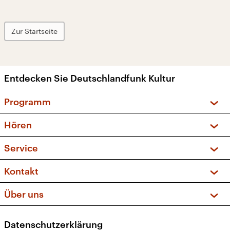
Zur Startseite
Entdecken Sie Deutschlandfunk Kultur
Programm
Vorschau und Rückschau
Hören
Sendungen und Podcasts
Livestream
Service
Musikliste
Frequenzen (UKW + DAB+)
FAQ
Kontakt
Kakadu – Das Kinderprogramm
Apps
Archiv
Hörerservice
Über uns
Newsletter
Social Media
Deutschlandradio
RSS
Datenschutzerklärung
Presse