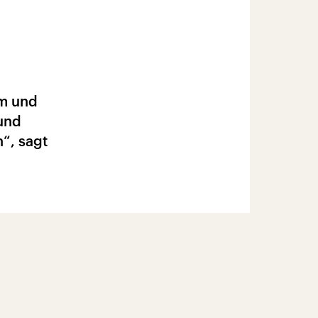
hm und
 und
“, sagt