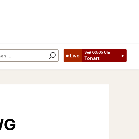
Seit
03:05
Uhr
Live
Tonart
-WG