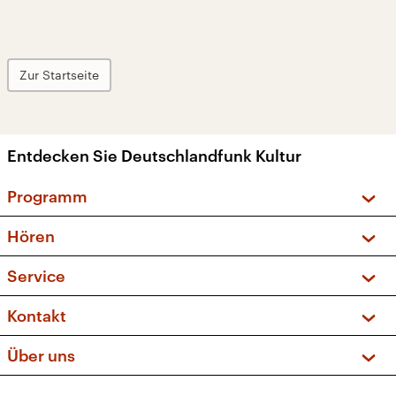
Zur Startseite
Entdecken Sie Deutschlandfunk Kultur
Programm
Vorschau und Rückschau
Hören
Sendungen und Podcasts
Livestream
Service
Musikliste
Frequenzen (UKW + DAB+)
FAQ
Kontakt
Kakadu – Das Kinderprogramm
Apps
Archiv
Hörerservice
Über uns
Newsletter
Social Media
Deutschlandradio
RSS