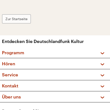
Zur Startseite
Entdecken Sie Deutschlandfunk Kultur
Programm
Vorschau und Rückschau
Hören
Sendungen und Podcasts
Livestream
Service
Musikliste
Frequenzen (UKW + DAB+)
FAQ
Kontakt
Kakadu – Das Kinderprogramm
Apps
Archiv
Hörerservice
Über uns
Newsletter
Social Media
Deutschlandradio
RSS