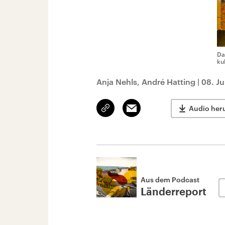
Da
ku
Anja Nehls, André Hatting
|
08. J
Link
Email
Audio her
kopieren/teilen
Aus dem Podcast
Länderreport