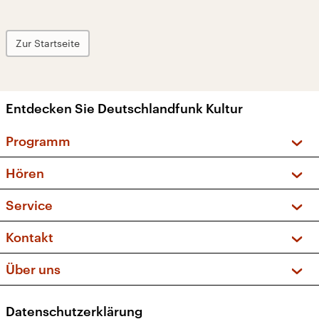
Zur Startseite
Entdecken Sie Deutschlandfunk Kultur
Programm
Vorschau und Rückschau
Hören
Sendungen und Podcasts
Livestream
Service
Musikliste
Frequenzen (UKW + DAB+)
FAQ
Kontakt
Kakadu – Das Kinderprogramm
Apps
Archiv
Hörerservice
Über uns
Newsletter
Social Media
Deutschlandradio
RSS
Datenschutzerklärung
Presse