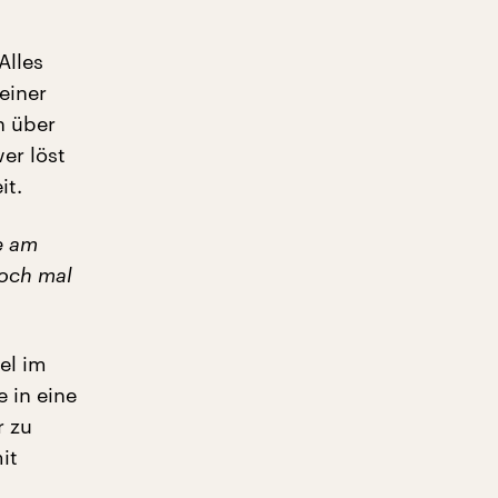
Alles
einer
n über
er löst
it.
e am
noch mal
iel im
e in eine
r zu
it