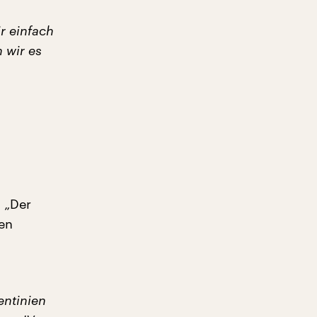
ir einfach
 wir es
 „Der
hen
entinien