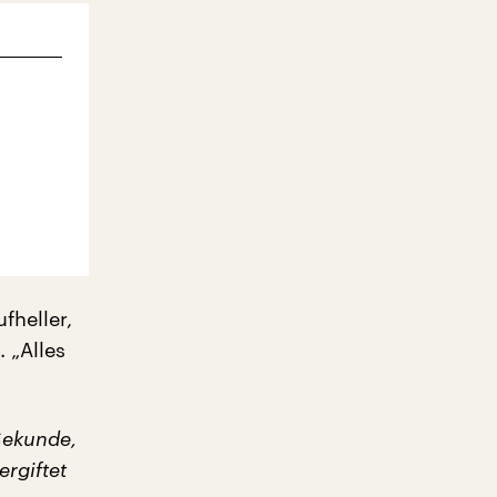
heller,
 „Alles
Sekunde,
ergiftet