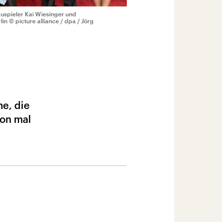
auspieler Kai Wiesinger und
lin
© picture alliance / dpa / Jörg
me, die
hon mal