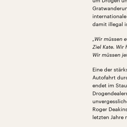
um Drogen und
Gratwanderung
international
damit illegal i
„Wir müssen e
Ziel Kate. Wir
Wir müssen jet
Eine der stär
Autofahrt dur
endet im Stau
Drogendealern 
unvergesslic
Roger Deakins,
letzten Jahre