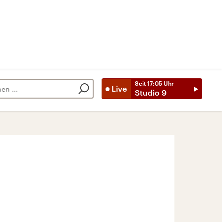
Seit
17:05
Uhr
Live
Studio 9