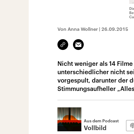
Di
Be
Ca
Von Anna Wollner
|
26.09.2015
Link
Email
kopieren/teilen
Nicht weniger als 14 Film
unterschiedlicher nicht se
vorgespult, darunter der d
Stimmungsaufheller „Alles
Aus dem Podcast
Vollbild