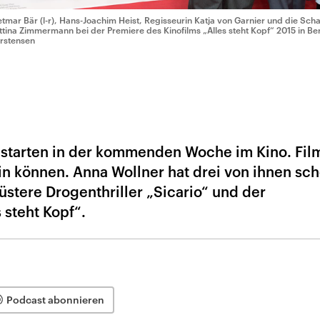
etmar Bär (l-r), Hans-Joachim Heist, Regisseurin Katja von Garnier und die Sch
ttina Zimmermann bei der Premiere des Kinofilms „Alles steht Kopf“ 2015 in Ber
rstensen
e starten in der kommenden Woche im Kino. Fil
in können. Anna Wollner hat drei von ihnen sc
üstere Drogenthriller „Sicario“ und der
 steht Kopf“.
Podcast abonnieren