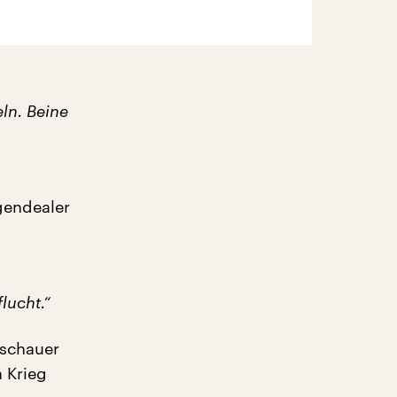
ln. Beine
gendealer
lucht.“
uschauer
 Krieg