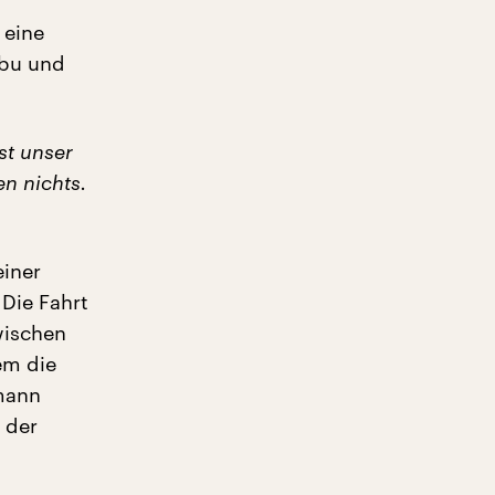
 eine
abu und
st unser
en nichts.
einer
 Die Fahrt
wischen
em die
mann
 der