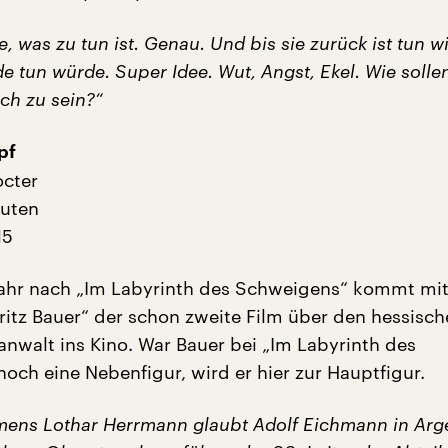
, was zu tun ist. Genau. Und bis sie zurück ist tun w
e tun würde. Super Idee. Wut, Angst, Ekel. Wie sollen
ich zu sein?“
pf
octer
nuten
15
ahr nach „Im Labyrinth des Schweigens“ kommt mit
ritz Bauer“ der schon zweite Film über den hessisc
anwalt ins Kino. War Bauer bei „Im Labyrinth des
och eine Nebenfigur, wird er hier zur Hauptfigur.
ens Lothar Herrmann glaubt Adolf Eichmann in Arg