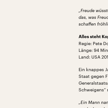
„Freude wüsste
das, was Freud
schaffen fröhl
Alles steht Ko
Regie: Pete D
Länge: 94 Mi
Land: USA 20
Ein knappes J
Staat gegen F
Generalstaats
Schweigens“ n
„Ein Mann nam