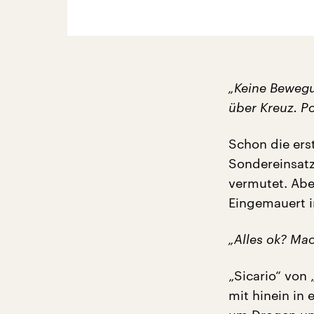
„Keine Bewegu
über Kreuz. Pol
Schon die erst
Sondereinsat
vermutet. Aber
Eingemauert 
„Alles ok? Mac
„Sicario“ von
mit hinein in