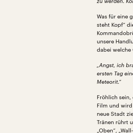
zu werden. Kör
Was für eine g
steht Kopf“ d
Kommandobrüc
unsere Handlu
dabei welche 
„Angst, ich br
ersten Tag ei
Meteorit.“
Fröhlich sein,
Film und wird 
neue Stadt zie
Tränen rührt 
„Oben“, „Wall-