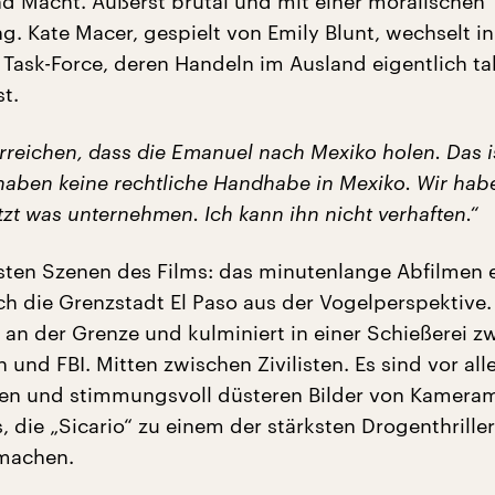
 Macht. Äußerst brutal und mit einer moralischen
. Kate Macer, gespielt von Emily Blunt, wechselt in
e Task-Force, deren Handeln im Ausland eigentlich t
st.
rreichen, dass die Emanuel nach Mexiko holen. Das i
 haben keine rechtliche Handhabe in Mexiko. Wir hab
zt was unternehmen. Ich kann ihn nicht verhaften.“
ksten Szenen des Films: das minutenlange Abfilmen 
ch die Grenzstadt El Paso aus der Vogelperspektive.
 an der Grenze und kulminiert in einer Schießerei z
und FBI. Mitten zwischen Zivilisten. Es sind vor all
hen und stimmungsvoll düsteren Bilder von Kamera
 die „Sicario“ zu einem der stärksten Drogenthriller
 machen.