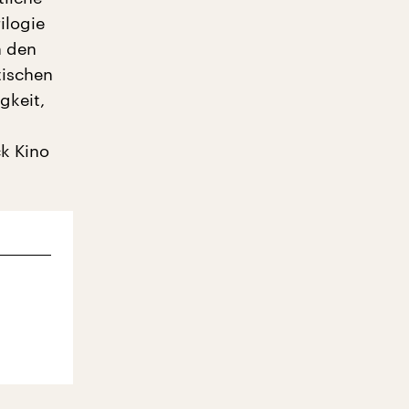
ilogie
n den
tischen
gkeit,
ck Kino