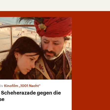
Kinofilm „1001 Nacht“
t Scheherazade gegen die
se