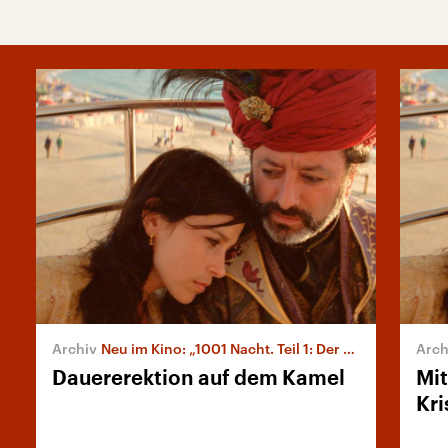
Neu im Kino: „1001 Nacht. Teil 1: Der Ruhelose“
Dauererektion auf dem Kamel
Mi
Kri