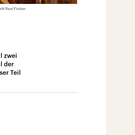
eih Real Fiction
l zwei
l der
ser Teil