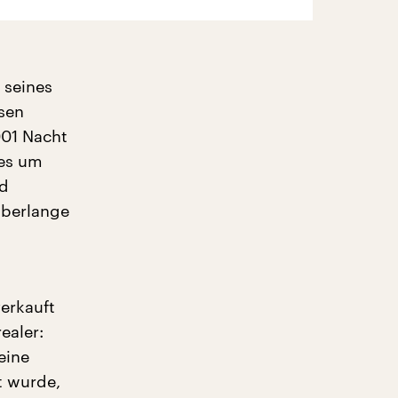
 seines
esen
001 Nacht
 es um
nd
überlange
erkauft
ealer:
eine
t wurde,