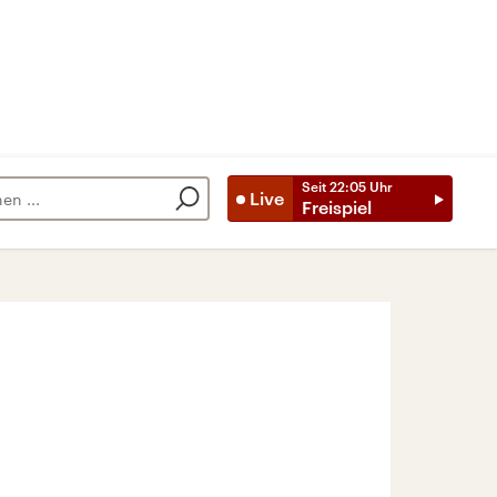
Seit
22:05
Uhr
Live
Freispiel
l