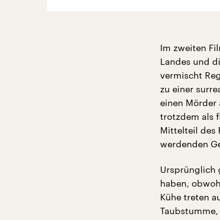
Im zweiten Fi
Landes und di
vermischt Reg
zu einer surr
einen Mörder 
trotzdem als 
Mittelteil des
werdenden Ge
Ursprünglich 
haben, obwohl
Kühe treten au
Taubstumme, d