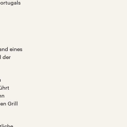
ortugals
tand eines
l der
m
ührt
nn
en Grill
tliche