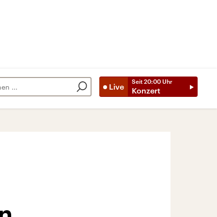
Seit
20:00
Uhr
Live
Konzert
en