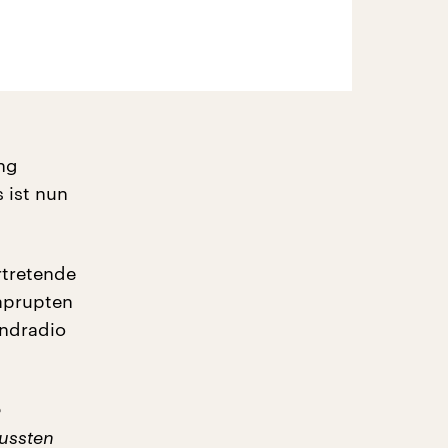
ng
 ist nun
rtretende
aprupten
andradio
e
mussten