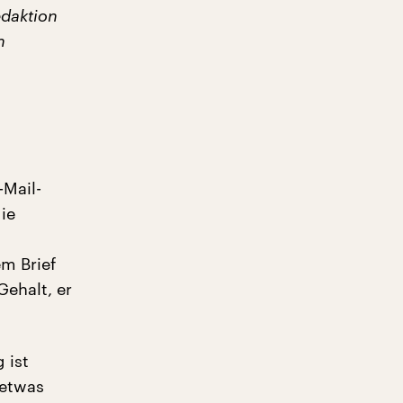
edaktion
n
-Mail-
ie
m Brief
ehalt, er
 ist
 etwas