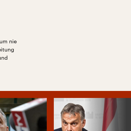
ium nie
eitung
 und