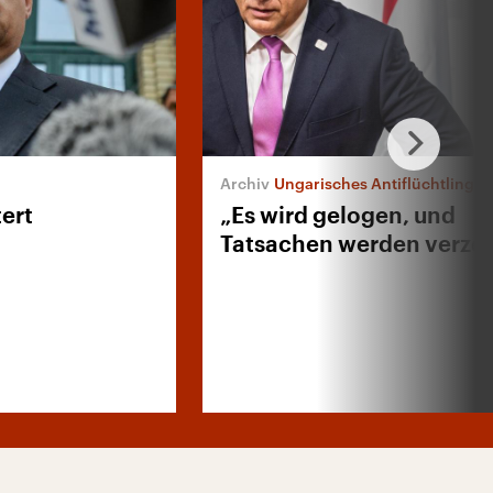
Ungarisches Antiflüchtlingsref
ert
„Es wird gelogen, und
Tatsachen werden verzer