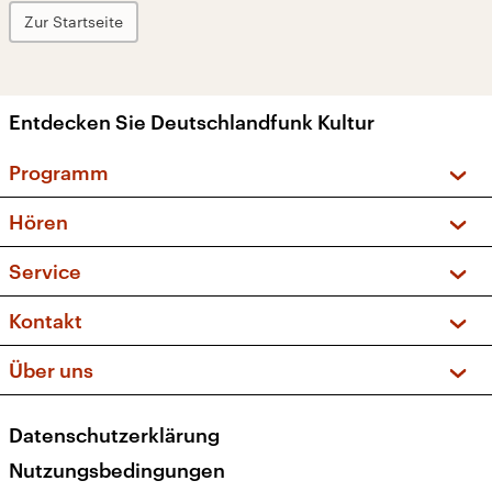
Zur Startseite
Entdecken Sie Deutschlandfunk Kultur
Programm
Vorschau und Rückschau
Hören
Sendungen und Podcasts
Livestream
Service
Musikliste
Frequenzen (UKW + DAB+)
FAQ
Kontakt
Kakadu – Das Kinderprogramm
Apps
Archiv
Hörerservice
Über uns
Newsletter
Social Media
Deutschlandradio
RSS
Datenschutzerklärung
Presse
Veranstaltungen
Nutzungsbedingungen
Karriere