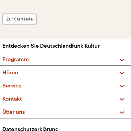
Zur Startseite
Entdecken Sie Deutschlandfunk Kultur
Programm
Vorschau und Rückschau
Hören
Sendungen und Podcasts
Livestream
Service
Musikliste
Frequenzen (UKW + DAB+)
FAQ
Kontakt
Kakadu – Das Kinderprogramm
Apps
Archiv
Hörerservice
Über uns
Newsletter
Social Media
Deutschlandradio
RSS
Datenschutzerklärung