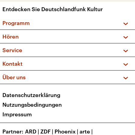
Entdecken Sie Deutschlandfunk Kultur
Programm
Vorschau und Rückschau
Hören
Sendungen und Podcasts
Livestream
Service
Musikliste
Frequenzen (UKW + DAB+)
FAQ
Kontakt
Kakadu – Das Kinderprogramm
Apps
Archiv
Hörerservice
Über uns
Newsletter
Social Media
Deutschlandradio
RSS
Datenschutzerklärung
Presse
Veranstaltungen
Nutzungsbedingungen
Karriere
Impressum
Transparenz
Korrekturen und Richtigstellungen
Partner
ARD
|
ZDF
|
Phoenix
|
arte
|