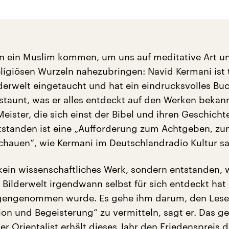
n ein Muslim kommen, um uns auf meditative Art u
ligiösen Wurzeln nahezubringen: Navid Kermani ist t
lderwelt eingetaucht und hat ein eindrucksvolles Bu
 staunt, was er alles entdeckt auf den Werken bekan
eister, die sich einst der Bibel und ihren Geschicht
standen ist eine „Aufforderung zum Achtgeben, z
hauen“, wie Kermani im Deutschlandradio Kultur sa
 kein wissenschaftliches Werk, sondern entstanden, w
e Bilderwelt irgendwann selbst für sich entdeckt hat
ngengenommen wurde. Es gehe ihm darum, den Lese
tion und Begeisterung“ zu vermitteln, sagt er. Das g
er Orientalist erhält dieses Jahr den Friedenspreis 