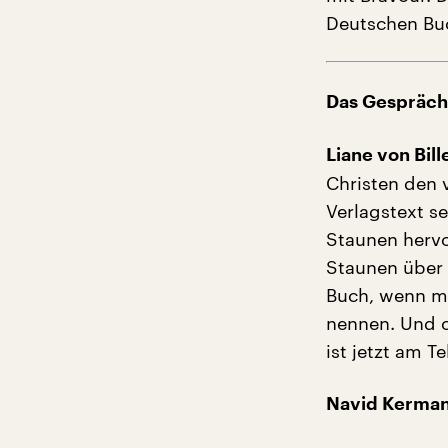
Deutschen Buc
Das Gespräch 
Liane von Bil
Christen den v
Verlagstext s
Staunen hervo
Staunen über 
Buch, wenn man
nennen. Und ob
ist jetzt am 
Navid Kerman