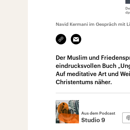
De
dp
Navid Kermani im Gespräch mit Li
Link
Email
kopieren/teilen
Der Muslim und Friedenspr
eindrucksvollen Buch „Ungl
Auf meditative Art und Wei
Christentums näher.
Aus dem Podcast
Studio 9