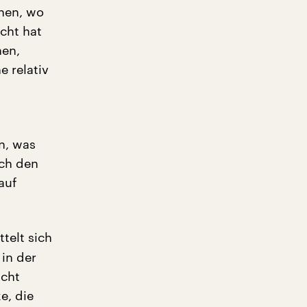
hen, wo
cht hat
hen,
e relativ
n, was
ach den
auf
telt sich
 in der
acht
e, die