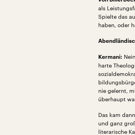
als Leistungs
Spielte das au
haben, oder h
Abendländisch
Nein
Kermani:
harte Theologi
sozialdemokra
bildungsbürge
nie gelernt, 
überhaupt w
Das kam dann e
und ganz groß
literarische 