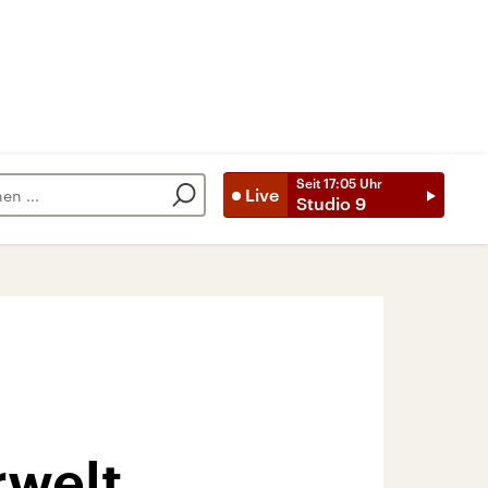
Seit
17:05
Uhr
Live
Studio 9
rwelt