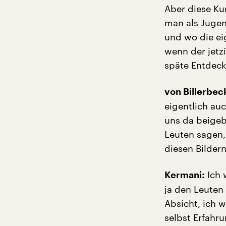
Aber diese Ku
man als Juge
und wo die e
wenn der jetzi
späte Entdec
von Billerbec
eigentlich au
uns da beigebr
Leuten sagen,
diesen Bildern
Ich 
Kermani:
ja den Leuten 
Absicht, ich 
selbst Erfahr