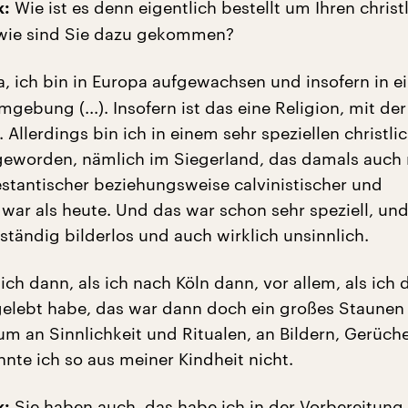
Wie ist es denn eigentlich bestellt um Ihren christ
k:
 wie sind Sie dazu gekommen?
a, ich bin in Europa aufgewachsen und insofern in e
mgebung (...). Insofern ist das eine Religion, mit der
Allerdings bin ich in einem sehr speziellen christli
geworden, nämlich im Siegerland, das damals auch
testantischer beziehungsweise calvinistischer und
r war als heute. Und das war schon sehr speziell, un
lständig bilderlos und auch wirklich unsinnlich.
ich dann, als ich nach Köln dann, vor allem, als ich
elebt habe, das war dann doch ein großes Staunen
um an Sinnlichkeit und Ritualen, an Bildern, Gerüch
nte ich so aus meiner Kindheit nicht.
Sie haben auch, das habe ich in der Vorbereitung
k: