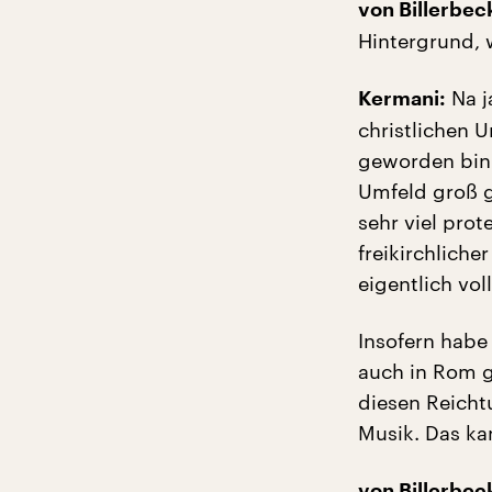
von Billerbec
Hintergrund,
Na j
Kermani:
christlichen U
geworden bin. 
Umfeld groß 
sehr viel pro
freikirchliche
eigentlich vol
Insofern habe 
auch in Rom g
diesen Reicht
Musik. Das kan
von Billerbec