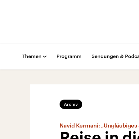
Themen
Programm
Sendungen & Podca
Archiv
Navid Kermani: „Ungläubiges
Reise in d