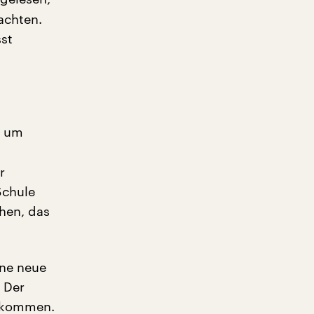
achten.
sst
r um
r
Schule
hen, das
ine neue
 Der
bekommen.