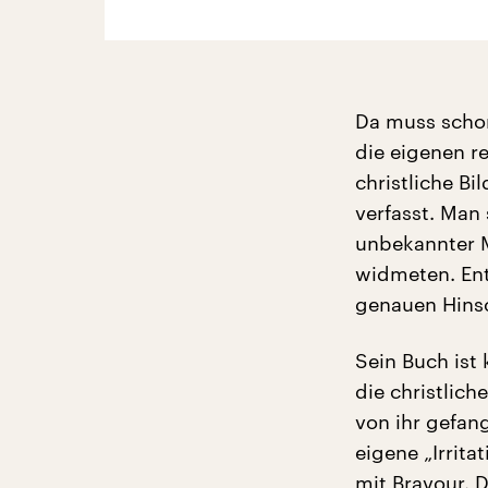
Da muss scho
die eigenen re
christliche Bi
verfasst. Man
unbekannter M
widmeten. Ent
genauen Hinsc
Sein Buch ist
die christlich
von ihr gefa
eigene „Irrita
mit Bravour. D