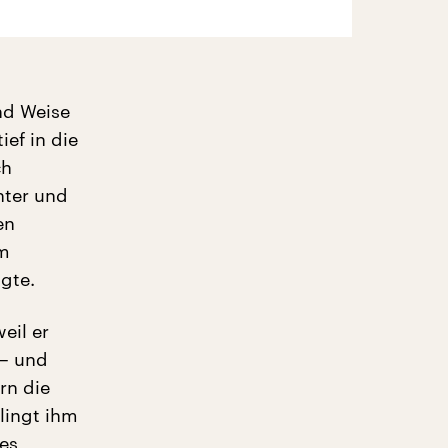
nd Weise
ief in die
ch
nter und
en
um
gte.
eil er
 – und
rn die
elingt ihm
des