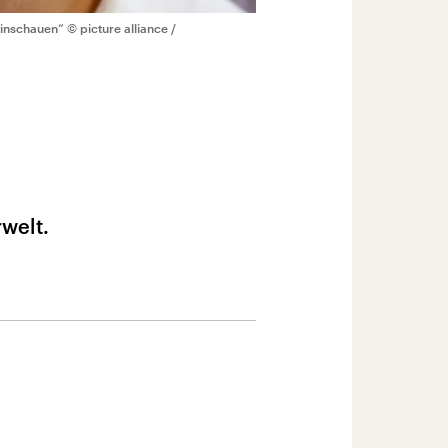
Hinschauen“
© picture alliance /
rwelt.