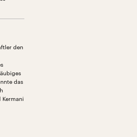
ftler den
es
läubiges
önnte das
ch
id Kermani