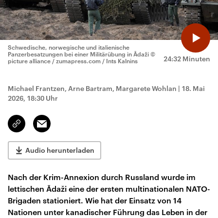
Schwedische, norwegische und italienische
Panzerbesatzungen bei einer Militärübung in Ādaži
©
24:32 Minuten
picture alliance / zumapress.com / Ints Kalnins
Michael Frantzen, Arne Bartram, Margarete Wohlan
|
18. Mai
2026, 18:30 Uhr
Email
Link
kopieren/teilen
Audio herunterladen
Nach der Krim-Annexion durch Russland wurde im
lettischen Ādaži eine der ersten multinationalen NATO-
Brigaden stationiert. Wie hat der Einsatz von 14
Nationen unter kanadischer Führung das Leben in der