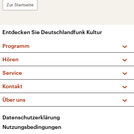
Zur Startseite
Entdecken Sie Deutschlandfunk Kultur
Programm
Vorschau und Rückschau
Hören
Sendungen und Podcasts
Livestream
Service
Musikliste
Frequenzen (UKW + DAB+)
FAQ
Kontakt
Kakadu – Das Kinderprogramm
Apps
Archiv
Hörerservice
Über uns
Newsletter
Social Media
Deutschlandradio
RSS
Datenschutzerklärung
Presse
Veranstaltungen
Nutzungsbedingungen
Karriere