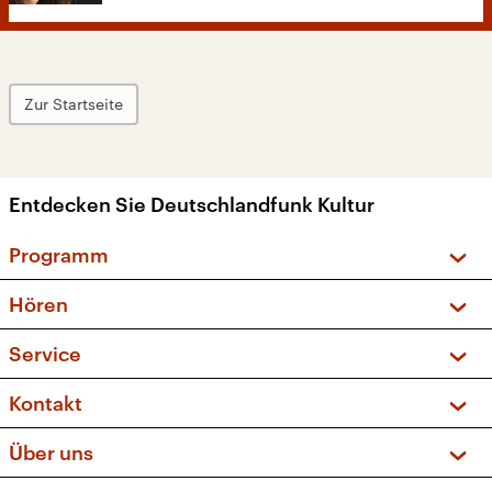
Zur Startseite
Entdecken Sie Deutschlandfunk Kultur
Programm
Vorschau und Rückschau
Hören
Sendungen und Podcasts
Livestream
Service
Musikliste
Frequenzen (UKW + DAB+)
FAQ
Kontakt
Kakadu – Das Kinderprogramm
Apps
Archiv
Hörerservice
Über uns
Newsletter
Social Media