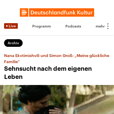
Live
Programm
Podcasts
Archiv
Nana Ekvtimishvili und Simon Groß: „Meine glückliche
Familie“
Sehnsucht nach dem eigenen
Leben