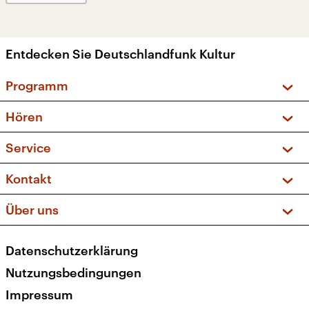
Entdecken Sie Deutschlandfunk Kultur
Programm
Vorschau und Rückschau
Hören
Sendungen und Podcasts
Livestream
Service
Musikliste
Frequenzen (UKW + DAB+)
FAQ
Kontakt
Kakadu – Das Kinderprogramm
Apps
Archiv
Hörerservice
Über uns
Newsletter
Social Media
Deutschlandradio
RSS
Datenschutzerklärung
Presse
Veranstaltungen
Nutzungsbedingungen
Karriere
Impressum
Transparenz