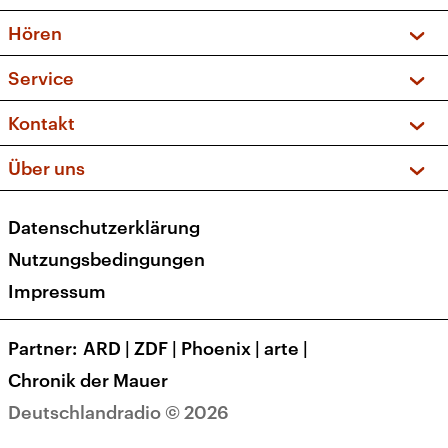
Vorschau und Rückschau
Hören
Sendungen und Podcasts
Livestream
Service
Musikliste
Frequenzen (UKW + DAB+)
FAQ
Kontakt
Kakadu – Das Kinderprogramm
Apps
Archiv
Hörerservice
Über uns
Newsletter
Social Media
Deutschlandradio
RSS
Datenschutzerklärung
Presse
Veranstaltungen
Nutzungsbedingungen
Karriere
Impressum
Transparenz
Korrekturen und Richtigstellungen
Partner
ARD
|
ZDF
|
Phoenix
|
arte
|
Barrierefreiheit
Chronik der Mauer
Deutschlandradio © 2026