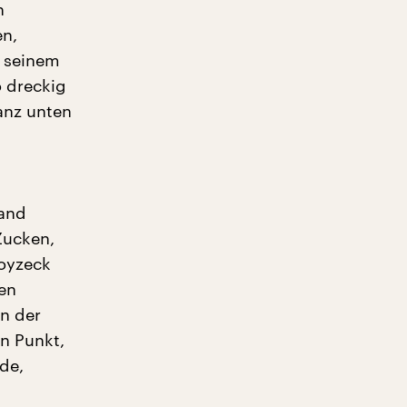
n
en,
n seinem
o dreckig
anz unten
Hand
Zucken,
Woyzeck
ren
n der
en Punkt,
de,