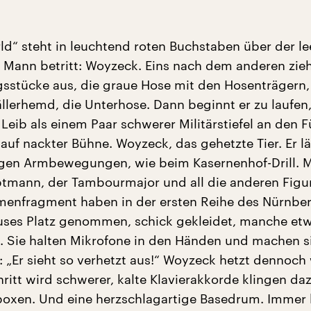
rld“ steht in leuchtend roten Buchstaben über der le
n Mann betritt: Woyzeck. Eins nach dem anderen zieh
gsstücke aus, die graue Hose mit den Hosenträgern,
ällerhemd, die Unterhose. Dann beginnt er zu laufen,
Leib als einem Paar schwerer Militärstiefel an den F
auf nackter Bühne. Woyzeck, das gehetzte Tier. Er l
kigen Armbewegungen, wie beim Kasernenhof-Drill. M
ptmann, der Tambourmajor und all die anderen Figu
enfragment haben in der ersten Reihe des Nürnbe
uses Platz genommen, schick gekleidet, manche et
. Sie halten Mikrofone in den Händen und machen si
 „Er sieht so verhetzt aus!“ Woyzeck hetzt dennoch 
hritt wird schwerer, kalte Klavierakkorde klingen da
oxen. Und eine herzschlagartige Basedrum. Immer 