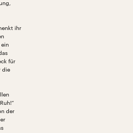
ung,
henkt ihr
en
 ein
 das
ck für
 die
llen
 Ruh!“
on der
er
ss