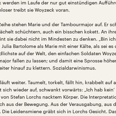
k werden im Laufe der nur gut einstündigen Aufführ
oser treibt sie Woyzeck voran.
 Reihe stehen Marie und der Tambourmajor auf. Er sc
lächelt schüchtern, auch ein bisschen kokett. An ihr
nt sie dabei nicht im Mindesten zu denken. „Bin ich
Julia Bartolome als Marie mit einer Kälte, als sei es
dlichste auf der Welt, den einfachen Soldaten Woyze
jor fallen zu lassen; und damit eine Sprosse höher
eiter hinauf zu klettern. Sozialdarwinismus.
uft weiter. Taumelt, torkelt, fällt hin, krabbelt auf a
t sich wieder auf, schwankt vorwärts: „Ich hab kein‘
 von Stefan Lorchs nacktem Körper. Die Interpretati
sich aus der Bewegung. Aus der Verausgabung, aus d
. Die Leidensmiene gräbt sich in Lorchs Gesicht. Da