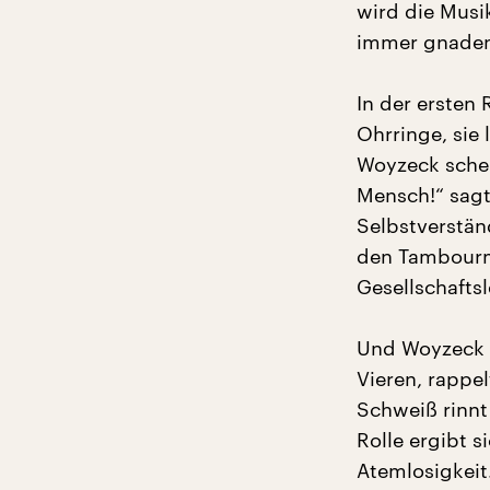
wird die Musi
immer gnadenl
In der ersten
Ohrringe, sie 
Woyzeck schei
Mensch!“ sagt 
Selbstverstän
den Tambourma
Gesellschaftsl
Und Woyzeck lä
Vieren, rappel
Schweiß rinnt
Rolle ergibt 
Atemlosigkeit