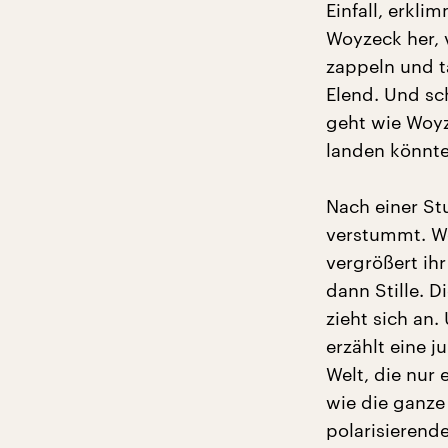
Einfall, erkli
Woyzeck her, 
zappeln und t
Elend. Und sch
geht wie Woyz
landen könnt
Nach einer St
verstummt. Wo
vergrößert ih
dann Stille. 
zieht sich an.
erzählt eine 
Welt, die nur 
wie die ganze
polarisierend