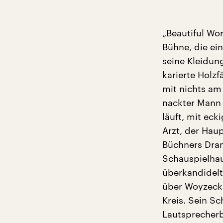
„Beautiful Wo
Bühne, die ei
seine Kleidun
karierte Holzf
mit nichts am 
nackter Mann 
läuft, mit ec
Arzt, der Hau
Büchners Dram
Schauspielha
überkandidelt
über Woyzeck:
Kreis. Sein Sc
Lautsprecherb