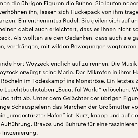
mmen die übrigen Figuren die Bühne. Sie laufen nebe
verhöhnen ihn, lassen sich Huckepack von ihm trag
anzen. Ein enthemmtes Rudel. Sie geilen sich auf a
einen dabei auch erleichtert, dass es ihnen nicht s
eck. Als wollten sie den Gedanken, dass auch sie g
en, verdrängen, mit wilden Bewegungen wegtanzen.
unde hört Woyzeck endlich auf zu rennen. Die Musik
yzeck erwürgt seine Marie. Das Mikrofon in ihrer 
r Röcheln im Todeskampf ins Monströse. Ein letztes 
Die Leuchtbuchstaben „Beautiful World“ erlöschen. 
 Und tritt ab. Unter dem Gelächter der übrigen Figu
junge Schauspielerin das Märchen der Großmutter vo
ein „umgestürzter Hafen“ ist. Kurz, knapp und auf d
 Aufführung. Bravos und Buhrufe für eine faszinieren
e Inszenierung.