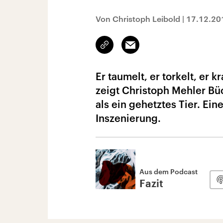
Von Christoph Leibold
|
17.12.20
Link
Email
kopieren/teilen
Er taumelt, er torkelt, er 
zeigt Christoph Mehler Büc
als ein gehetztes Tier. Ei
Inszenierung.
Aus dem Podcast
Fazit