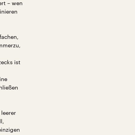
ert – wen
inieren
fachen,
immerzu,
ecks ist
ine
hließen
 leerer
l,
einzigen