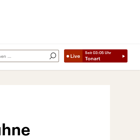
Seit
03:05
Uhr
Live
Tonart
ühne