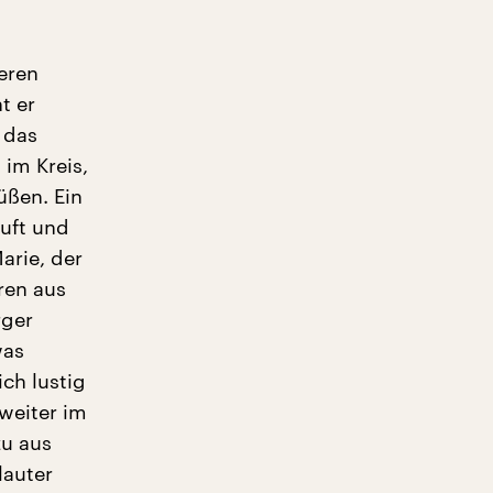
eren
t er
 das
 im Kreis,
üßen. Ein
äuft und
arie, der
ren aus
rger
was
ch lustig
weiter im
zu aus
lauter