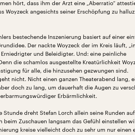
en hört, dass ihm der Arzt eine „Aberratio“ attesti
ss Woyzeck angesichts seiner Erschöpfung zu halluz
lers bestechende Inszenierung basiert auf einer ein
undidee. Der nackte Woyzeck der im Kreis läuft, „
Erniedrigter und Beleidigter. Und: eine peinliche
Denn die schamlos ausgestellte Kreatürlichkeit Woyz
ästigung für alle, die hinzusehen gezwungen sind.
ht nicht. Nicht einen ganzen Theaterabend lang, e
aber doch zu lang, um dauerhaft die Augen zu versc
 erbarmungswürdiger Erbärmlichkeit.
e Stunde dreht Stefan Lorch allein seine Runden auf
ch beim Zuschauen langsam das Gefühl einstellen wil
ierung kreise vielleicht doch zu sehr um nur einen 