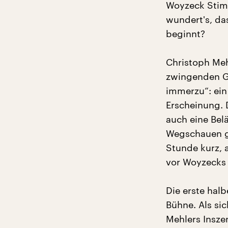
Woyzeck Stimm
wundert's, da
beginnt?
Christoph Meh
zwingenden Gr
immerzu“: ein 
Erscheinung. 
auch eine Bel
Wegschauen ge
Stunde kurz, 
vor Woyzecks
Die erste halb
Bühne. Als si
Mehlers Inszen