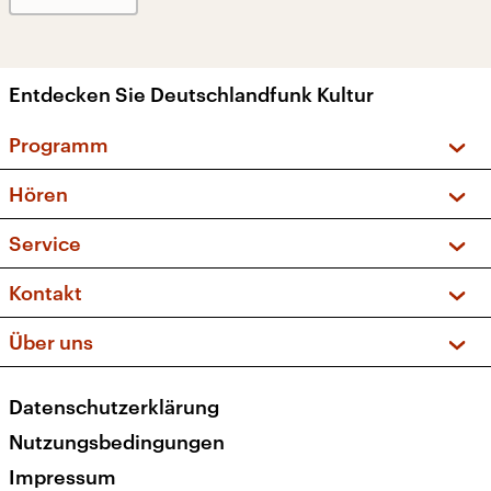
Entdecken Sie Deutschlandfunk Kultur
Programm
Vorschau und Rückschau
Hören
Sendungen und Podcasts
Livestream
Service
Musikliste
Frequenzen (UKW + DAB+)
FAQ
Kontakt
Kakadu – Das Kinderprogramm
Apps
Archiv
Hörerservice
Über uns
Newsletter
Social Media
Deutschlandradio
RSS
Datenschutzerklärung
Presse
Veranstaltungen
Nutzungsbedingungen
Karriere
Impressum
Transparenz