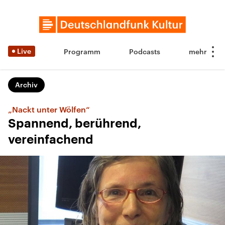
Live
Programm
Podcasts
Archiv
„Nackt unter Wölfen“
Spannend, berührend,
vereinfachend